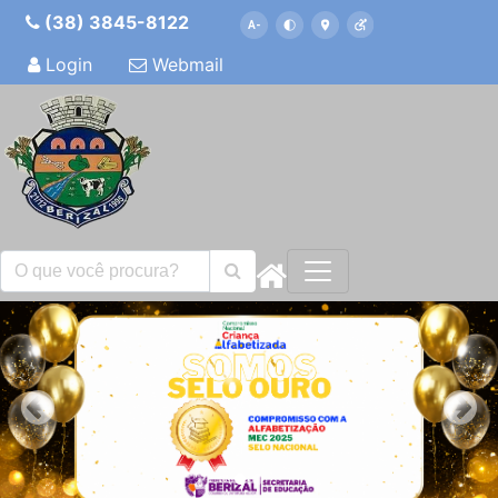
(38) 3845-8122
Login
Webmail
Previous
Nex