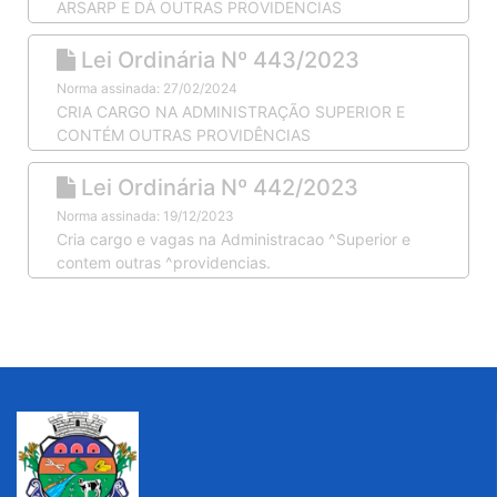
ARSARP E DÁ OUTRAS PROVIDENCIAS
Lei Ordinária Nº 443/2023
Norma assinada: 27/02/2024
CRIA CARGO NA ADMINISTRAÇÃO SUPERIOR E
CONTÉM OUTRAS PROVIDÊNCIAS
Lei Ordinária Nº 442/2023
Norma assinada: 19/12/2023
Cria cargo e vagas na Administracao ^Superior e
contem outras ^providencias.